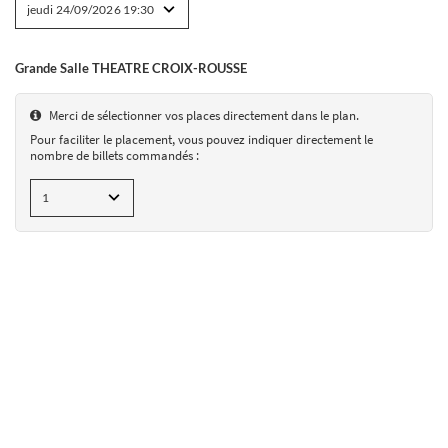
Grande Salle THEATRE CROIX-ROUSSE
BLANCHE-NEIGE OU LA CHUTE DU MUR DE BERLIN
le 24/09/2026
Merci de sélectionner vos places directement dans le plan.
Pour faciliter le placement, vous pouvez indiquer directement le
Grande Salle THEATRE CROIX-ROUSSE
nombre de billets commandés :
Placement numéroté
jeudi 24/09/2026
19:30
de 6.00 à 29.00 €
AJOUTER UN BILLET
CHOIX DES SÉANCES
séances
panier
RÉCAPITULATIF